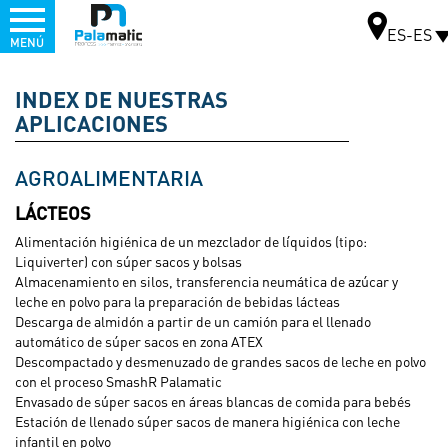
Menu
ES-ES
MENÚ
Pasar
al
INDEX DE NUESTRAS
MAPA
contenido
APLICACIONES
principal
AGROALIMENTARIA
VEN
Y
LÁCTEOS
PRUEBA
NUESTRO
Alimentación higiénica de un mezclador de líquidos (tipo:
EQUIPO
Liquiverter) con súper sacos y bolsas
EN
LA
Almacenamiento en silos, transferencia neumática de azúcar y
ESTACION
leche en polvo para la preparación de bebidas lácteas
DE
Descarga de almidón a partir de un camión para el llenado
PRUEBA
automático de súper sacos en zona ATEX
Descompactado y desmenuzado de grandes sacos de leche en polvo
VER
con el proceso SmashR Palamatic
Envasado de súper sacos en áreas blancas de comida para bebés
Estación de llenado súper sacos de manera higiénica con leche
infantil en polvo