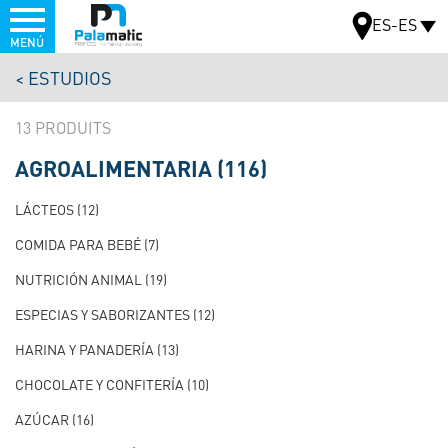
Menu
ES-ES
MENÚ
Pasar
ESTUDIOS
al
MAPA
contenido
13
principal
AGROALIMENTARIA
(116)
NAVIGATION
PRINCIPALE
LÁCTEOS
(12)
TEST
COMIDA PARA BEBÉ
(7)
NUTRICIÓN ANIMAL
(19)
ESPECIAS Y SABORIZANTES
(12)
HARINA Y PANADERÍA
(13)
CHOCOLATE Y CONFITERÍA
(10)
AZÚCAR
(16)