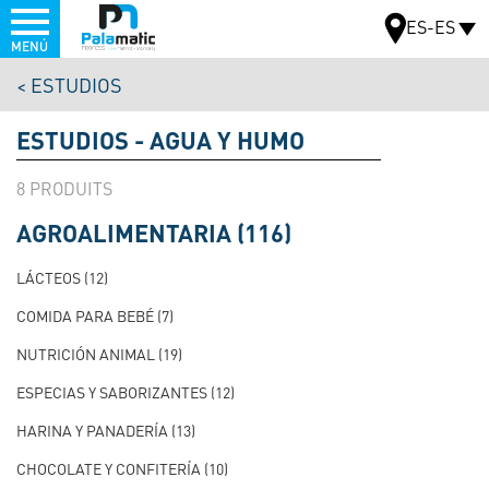
Menu
ES-ES
MENÚ
Pasar
ESTUDIOS
al
MAPA
contenido
ESTUDIOS - AGUA Y HUMO
principal
8
AGROALIMENTARIA
(116)
NAVIGATION
PRINCIPALE
LÁCTEOS
(12)
TEST
COMIDA PARA BEBÉ
(7)
NUTRICIÓN ANIMAL
(19)
ESPECIAS Y SABORIZANTES
(12)
HARINA Y PANADERÍA
(13)
CHOCOLATE Y CONFITERÍA
(10)