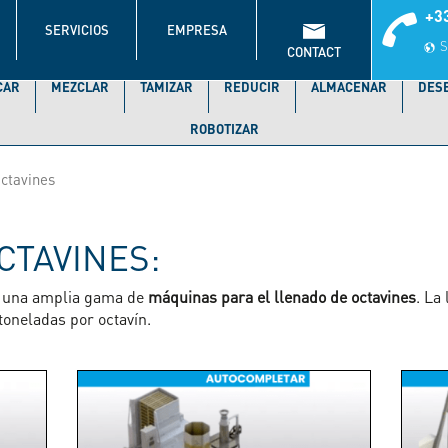
+33
SERVICIOS
EMPRESA
S
CONTACT
CAR
MEZCLAR
TAMIZAR
REDUCIR
ALMACENAR
DES
ROBOTIZAR
ctavines
CTAVINES:
o una amplia gama de
máquinas para el llenado de octavines
. La 
 toneladas por octavín.