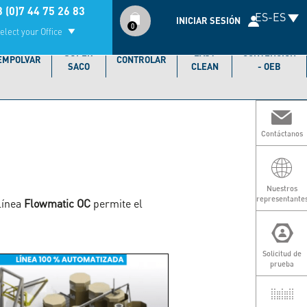
Compte
 (0)7 44 75 26 83
ES-ES
utilisateur
INICIAR SESIÓN
0
elect your Office
SÚPER
EASY
CONTENCIÓN
EMPOLVAR
CONTROLAR
SACO
CLEAN
- OEB
Contáctanos
N
r
Nuestros
representante
línea
Flowmatic OC
permite el
Solicitud de
prueba