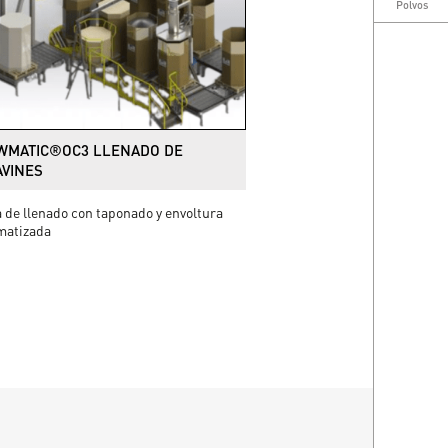
Polvos
WMATIC®OC3 LLENADO DE
AVINES
 de llenado con taponado y envoltura
matizada