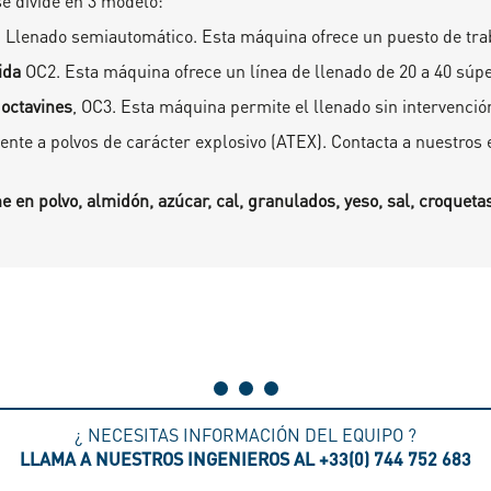
se divide en 3 modelo:
. Llenado semiautomático. Esta máquina ofrece un puesto de trab
pida
OC2. Esta máquina ofrece un línea de llenado de 20 a 40 súp
 octavines
, OC3. Esta máquina permite el llenado sin intervenció
nte a polvos de carácter explosivo (ATEX). Contacta a nuestros 
 en polvo, almidón, azúcar, cal, granulados, yeso, sal, croquetas
¿ NECESITAS INFORMACIÓN DEL EQUIPO ?
LLAMA A NUESTROS INGENIEROS AL +33(0) 744 752 683