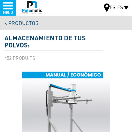
Menu
ES-ES
MENÚ
Pasar
PRODUCTOS
al
MAPA
contenido
ALMACENAMIENTO DE TUS
principal
POLVOS:
452