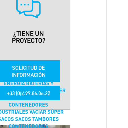
¿TIENE UN
PROYECTO?
SOLICITUD DE
INFORMACIÓN
ENERGÍA
BATERÍAS Y
MPONENTES
LLENAR
SÚPER
+33 (0)2.99.86.06.22
SACOS
BOLSA
TAMBORES
CONTENEDORES
DUSTRIALES
VACIAR
SÚPER
SACOS
SACOS
TAMBORES
CONTENEDORES