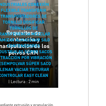
INDUSTRIALES
CONEXIÓN
FLEXIBLE
TRANSFERIR
TRANSPORTADORES DE
TORNILLO
DOSIFICAR
TORNILLOS DE
Requisitos de
RANSFERENCIA
MEZCLAR
contención y
AMIZAR
ALMACENAR
SILO
manipulación de los
CONTENEDORES
DUSTRIALES
SÚPER SACOS
polvos CRM
TRACCIÓN POR VIBRACIÓN
ESEMPOLVAR
SÚPER SACO
LLENAR
VACIAR
TRITURAR
CONTROLAR
EASY CLEAN
|
Lectura : 2 min
ediante extrusión y granulación.