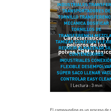
INDUSTRIALES
TRANSFER
TRANSPORTADORES DE
TORNILLO
TRANSFERENC
MECÁNICA
DOSIFICAR
TORNILLOS DE
TRANSFERENCIA
MEZCL
Características y
TAMIZAR
CONEXIÓN FLEXI
peligros de los
REDUCIR
ALMACENAR
SI
polvos CRM y tóxic
CONTENEDORES
INDUSTRIALES
CONEXIÓ
FLEXIBLE
DESEMPOLVA
SÚPER SACO
LLENAR
VAC
CONTROLAR
EASY CLEA
|
Lectura : 3 min
El compounding es un proceso de m