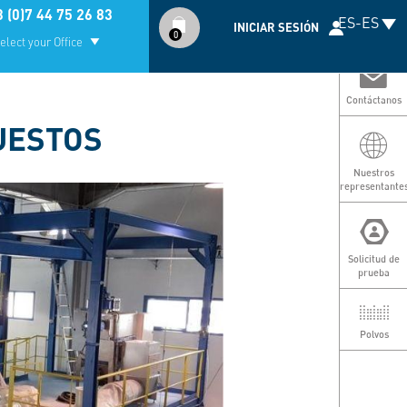
Compte
 (0)7 44 75 26 83
ES-ES
utilisateur
INICIAR SESIÓN
0
elect your Office
Contáctanos
UESTOS
N
r
Nuestros
representante
Solicitud de
prueba
Polvos