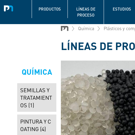
Navigation
principale
PRODUCTOS
LÍNEAS DE
ESTUDIOS
PROCESO
Pasar
al
Química
Plásticos y co
contenido
principal
LÍNEAS DE PR
QUÍMICA
SEMILLAS Y
TRATAMIENT
OS (1)
PINTURA Y C
OATING (4)