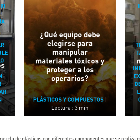
IR
IA
¿Qué equipo debe
elegirse para
AR
T
manipular
BLE
T
materiales tóxicos y
LO
os
IN
proteger a los
N
EX
operarios?
R
D
IAR
|
N
PLÁSTICOS Y COMPUESTOS
Lectura : 3 min
ezcla de plásticos con diferentes componentes que se realiza m