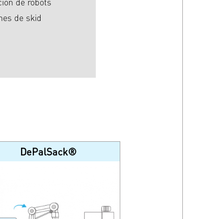
ción de robots
nes de skid
DePalSack®