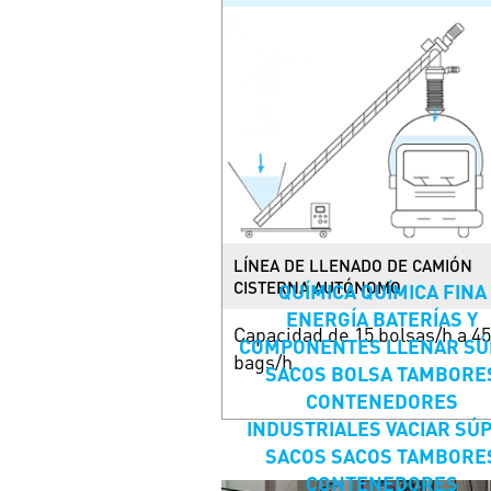
LÍNEA DE LLENADO DE CAMIÓN
CISTERNA AUTÓNOMO
QUÍMICA
QUÍMICA FINA
ENERGÍA
BATERÍAS Y
Capacidad de 15 bolsas/h a 45
COMPONENTES
LLENAR
SÚ
bags/h
SACOS
BOLSA
TAMBORE
CONTENEDORES
INDUSTRIALES
VACIAR
SÚ
SACOS
SACOS
TAMBORE
CONTENEDORES