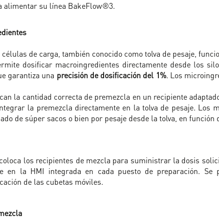
ra alimentar su línea BakeFlow®3.
edientes
re células de carga, también conocido como tolva de pesaje, funcio
rmite dosificar macroingredientes directamente desde los silo
ue garantiza una
precisión de dosificación del 1%
. Los microingr
ican la cantidad correcta de premezcla en un recipiente adaptado
ntegrar la premezcla directamente en la tolva de pesaje. Los 
ado de súper sacos o bien por pesaje desde la tolva, en función 
o coloca los recipientes de mezcla para suministrar la dosis sol
nte en la HMI integrada en cada puesto de preparación. Se 
icación de las cubetas móviles.
/mezcla