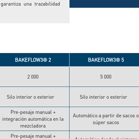
 garantiza una trazabilidad
BAKEFLOW3® 2
BAKEFLOW3® 5
2 000
5 000
Silo interior o exterior
Silo interior o exterior
Pre-pesaje manual +
Automático a partir de sacos o
integración automática en la
súper sacos
mezcladora
Pre-pesaje manual +