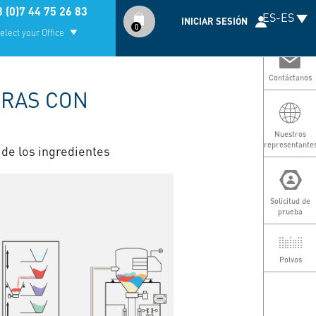
Compte
 (0)7 44 75 26 83
ES-ES
utilisateur
INICIAR SESIÓN
0
elect your Office
Contáctanos
ORAS CON
N
r
Nuestros
representante
 de los ingredientes
Solicitud de
prueba
Polvos