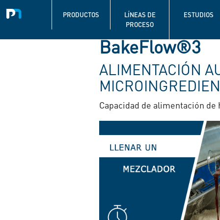
Navigation
principale
PRODUCTOS
LÍNEAS DE
ESTUDIOS
PROCESO
Pasar
BakeFlow®3
al
contenido
ALIMENTACIÓN A
principal
MICROINGREDIE
Capacidad de alimentación de h