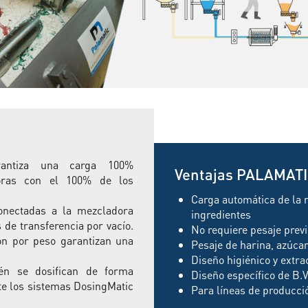
ntiza una carga 100%
Ventajas PALAMAT
oras con el 100% de los
Carga automática de la 
conectadas a la mezcladora
ingredientes
de transferencia por vacío.
No requiere pesaje previ
ión por peso garantizan una
Pesaje de harina, azúca
Diseño higiénico y extra
ién se dosifican de forma
Diseño específico de B.V
te los sistemas DosingMatic
Para líneas de producc