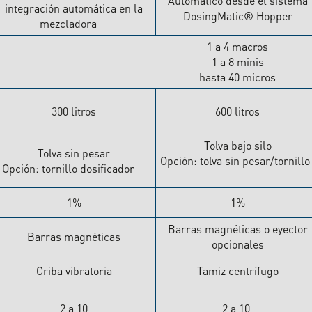
Automático desde el sistema
integración automática en la
DosingMatic® Hopper
mezcladora
1 a 4 macros
1 a 8 minis
hasta 40 micros
300 litros
600 litros
Tolva bajo silo
Tolva sin pesar
Opción: tolva sin pesar/tornill
Opción: tornillo dosificador
1%
1%
Barras magnéticas o eyector
Barras magnéticas
opcionales
Criba vibratoria
Tamiz centrífugo
2 a 10
2 a 10