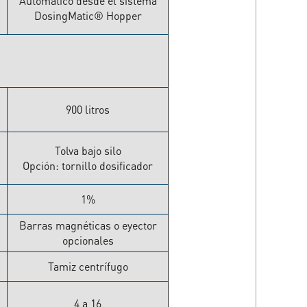
Automático desde el sistema
DosingMatic® Hopper
900 litros
Tolva bajo silo
o
Opción: tornillo dosificador
1%
Barras magnéticas o eyector
opcionales
Tamiz centrífugo
4 a 16