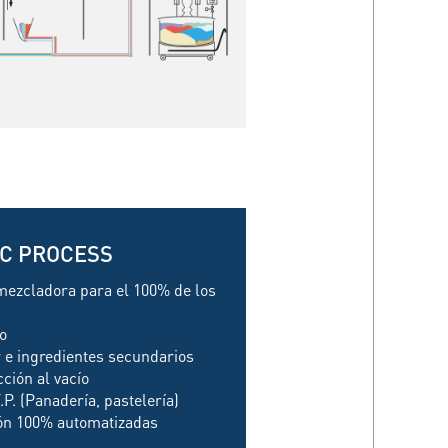
IC PROCESS
mezcladora para el 100% de los
o
r e ingredientes secundarios
cción al vacío
.P. (Panadería, pastelería)
ión 100% automatizadas