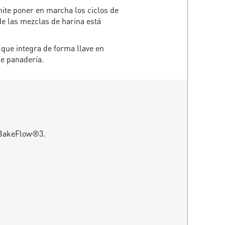
mite poner en marcha los ciclos de
 de las mezclas de harina está
que integra de forma llave en
de panadería.
o BakeFlow®3.